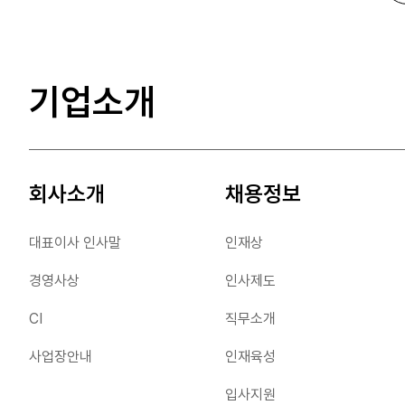
사업장안내
인재육성
#Motor IC
#방열기판
입사지원
기업소개
최근 검색어
제품소개
회사소개
채용정보
Display IC
Power IC
대표이사 인사말
인재상
Display Driver IC
Power Management
경영사상
인사제도
Display Processor IC
CI
직무소개
Touch IC
사업장안내
인재육성
입사지원