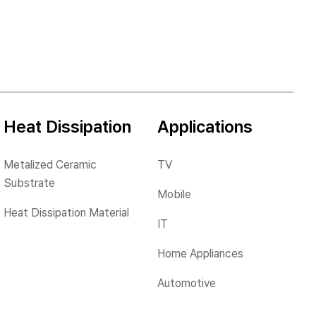
Automotive
Heat Dissipation
Applications
자료실
Metalized Ceramic
TV
Substrate
Reports & Policies
Mobile
Heat Dissipation Material
환경
IT
사회
Home Appliances
거버넌스
Automotive
ESG평가/이니셔티브