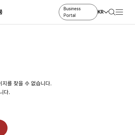
Business
룸
KR
Portal
sipation
료실
Applications
 Ceramic
orts & Policies
TV
요.
e
Mobile
pation Material
IT
램
넌스
Home Appliances
지를 찾을 수 없습니다.
G평가/이니셔티브
Automotive
니다.
 IC
#Touch IC
#MCU