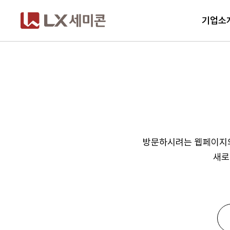
기업소
Display IC
개요
Power IC
Display Driver IC
지속가능경영 체
Power Mana
궁
기업소개
Display Processor IC
Touch IC
회사소개
채용정보
방문하시려는 웹페이지의
새로
대표이사 인사말
인재상
경영사상
인사제도
추천 검색어
CI
직무소개
#DDI
#Display Driver IC