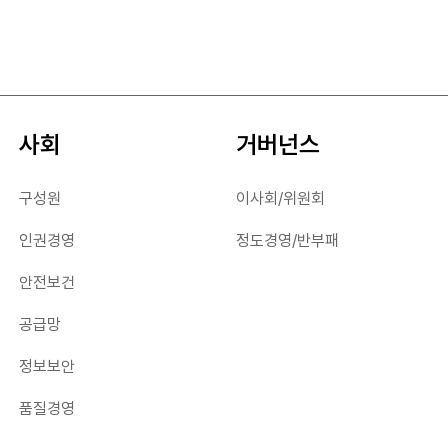
품질경영
사회
거버넌스
구성원
이사회/위원회
인권경영
정도경영/반부패
안전보건
공급망
정보보안
품질경영