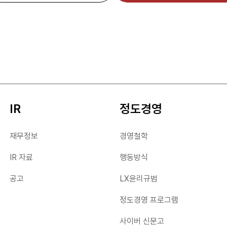
정도경영 프로그램
#Ceramic Substrate
사이버 신문고
IR
정도경영
MCU
Motor IC
재무정보
경영철학
General MCU
Motor Driver IC
IR 자료
행동방식
Motor MCU
Gate Driver IC
공고
LX윤리규범
정도경영 프로그램
사이버 신문고