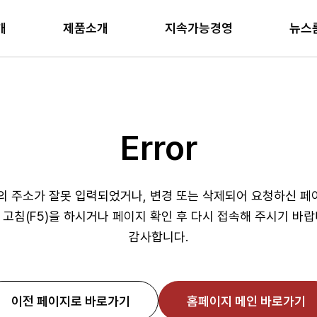
개
제품소개
지속가능경영
뉴스
보도자료​
브랜드 영상​
회사소개
환경
MCU
채용정보
사회
Motor IC
IR
거버넌스
정도경영
Heat Dis
자
계
gement
대표이사 인사말
기후변화 대응
General MCU
인재상
구성원
Motor Driver IC
재무정보
이사회/위원회
경영철학
Metalized
Rep
금한 내용을 검색해보세
Substrat
경영사상
환경경영
Motor MCU
인사제도
인권경영
Gate Driver IC
IR 자료
정도경영/반부패
행동방식
환경
Error
Heat Dissi
CI
직무소개
안전보건
공고
LX윤리규범
사회
사업장안내
인재육성
공급망
정도경영 프로그
거버
IR
정도경영
 주소가 잘못 입력되었거나, 변경 또는 삭제되어 요청하신 페이
입사지원
정보보안
사이버 신문고
ES
 고침(F5)을 하시거나 페이지 확인 후 다시 접속해 주시기 바랍
품질경영
재무정보
감사합니다.
경영철학
IR 자료
행동방식
공고
LX윤리규범
이전 페이지로 바로가기
홈페이지 메인 바로가기
#Timing Controller
#T-Con
#Power Management