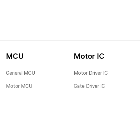
MCU
Motor IC
사회
거버넌스
General MCU
Motor Driver IC
구성원
이사회/위원회
Motor MCU
Gate Driver IC
인권경영
정도경영/반부패
안전보건
공급망
정보보안