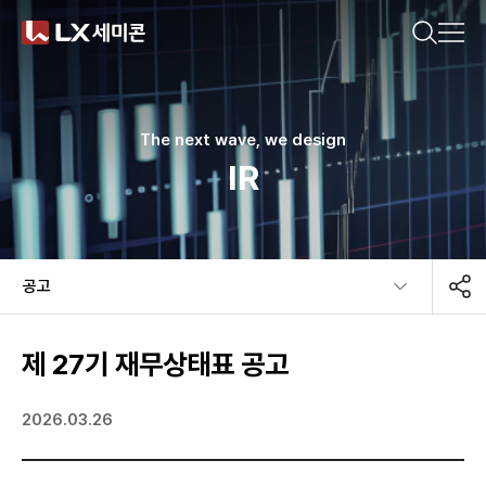
CN(简体)
CN(繁體)
KR
EN
JP
궁금한 내용을 검색해보세요.
기업소개
The next wave, we design
IR
제품소개
추천 검색어
지속가능경영
공고​
#DDI
#Display Driver IC
#Timing Controller
뉴스룸
#T-Con
#Power Management IC
#Touch IC
제 27기 재무상태표 공고
#MCU
#Motor IC
#방열기판
#Ceramic Substrate
2026.03.26