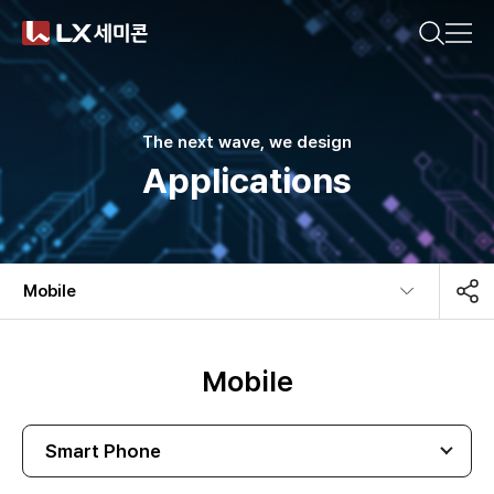
CN(简体)
CN(繁體)
KR
EN
JP
궁금한 내용을 검색해보세요.
기업소개
The next wave, we design
Applications
제품소개
추천 검색어
지속가능경영
Mobile​
#DDI
#Display Driver IC
#Timing Controller
뉴스룸
#T-Con
#Power Management IC
#Touch IC
Mobile
#MCU
#Motor IC
#방열기판
#Ceramic Substrate
Smart Phone