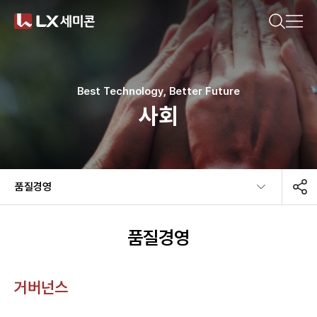
CN(简体)
CN(繁體)
KR
EN
JP
궁금한 내용을 검색해보세요.
기업소개
Best Technology, Better Future
사회
제품소개
추천 검색어
지속가능경영
품질경영​
#DDI
#Display Driver IC
#Timing Controller
뉴스룸
#T-Con
#Power Management IC
#Touch IC
품질경영
#MCU
#Motor IC
#방열기판
#Ceramic Substrate
거버넌스