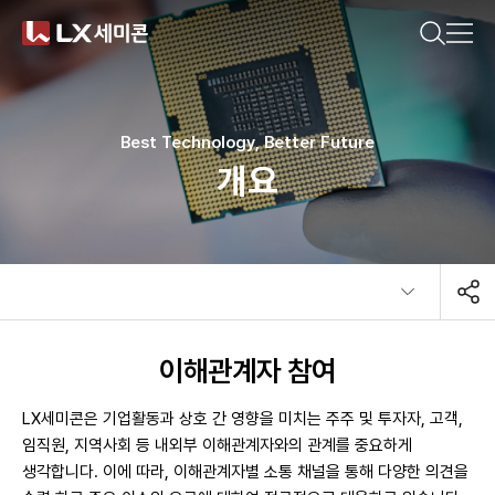
CN(简体)
CN(繁體)
KR
EN
JP
궁금한 내용을 검색해보세요.
기업소개
Best Technology, Better Future
개요
제품소개
추천 검색어
지속가능경영
#DDI
#Display Driver IC
#Timing Controller
뉴스룸
#T-Con
#Power Management IC
#Touch IC
이해관계자 참여
#MCU
#Motor IC
#방열기판
LX세미콘은 기업활동과 상호 간 영향을 미치는 주주 및 투자자, 고객,
#Ceramic Substrate
임직원, 지역사회 등 내외부 이해관계자와의 관계를 중요하게
생각합니다. 이에 따라, 이해관계자별 소통 채널을 통해 다양한 의견을