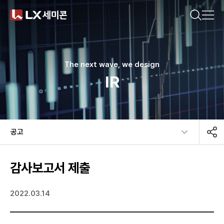
CN(简体)
CN(繁體)
KR
EN
JP
궁금한 내용을 검색해보세요.
기업소개
The next wave, we design
IR
제품소개
추천 검색어
지속가능경영
공고​
#DDI
#Display Driver IC
#Timing Controller
뉴스룸
#T-Con
#Power Management IC
#Touch IC
감사보고서 제출
#MCU
#Motor IC
#방열기판
#Ceramic Substrate
2022.03.14