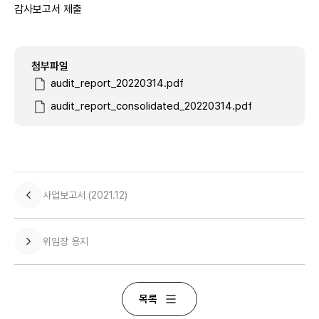
최근 검색어
감사보고서 제출
첨부파일
audit_report_20220314.pdf
audit_report_consolidated_20220314.pdf
사업보고서 (2021.12)
위임장 용지
목록