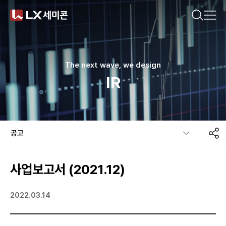
CN(简体)
CN(繁體)
KR
EN
JP
궁금한 내용을 검색해보세요.
기업소개
The next wave, we design
IR
제품소개
추천 검색어
지속가능경영
공고​
#DDI
#Display Driver IC
#Timing Controller
뉴스룸
#T-Con
#Power Management IC
#Touch IC
사업보고서 (2021.12)
#MCU
#Motor IC
#방열기판
#Ceramic Substrate
2022.03.14