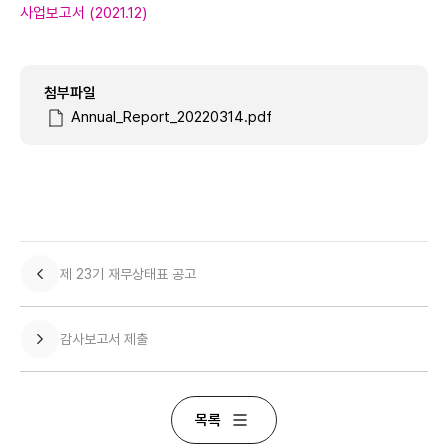
최근 검색어
사업보고서 (2021.12)
첨부파일
Annual_Report_20220314.pdf
제 23기 재무상태표 공고
감사보고서 제출
목록