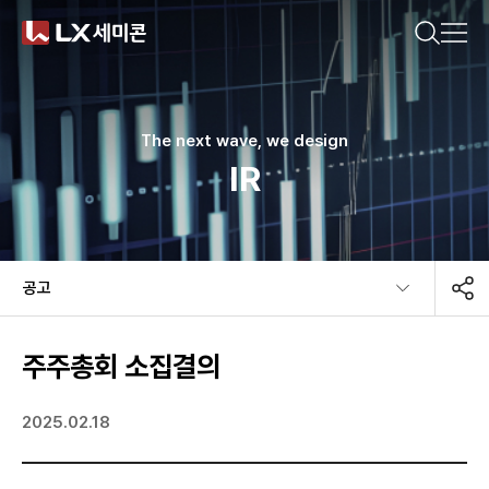
CN(简体)
CN(繁體)
KR
EN
JP
궁금한 내용을 검색해보세요.
기업소개
The next wave, we design
IR
제품소개
추천 검색어
지속가능경영
공고​
#DDI
#Display Driver IC
#Timing Controller
뉴스룸
#T-Con
#Power Management IC
#Touch IC
주주총회 소집결의
#MCU
#Motor IC
#방열기판
#Ceramic Substrate
2025.02.18