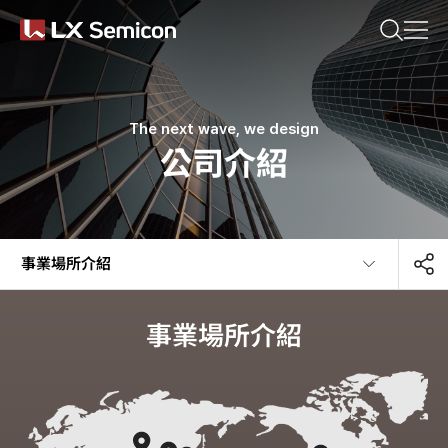
KR
EN
JP
CN(简体)
CN(繁體)
請搜尋想要了解的內容。
Company
The next wave, we design
公司介紹
Products
推薦關鍵詞
Sustainability
事業場所介紹​
#DDI
#Display Driver IC
Newsroom
#Timing Controller
#Display Processor IC
事業場所介紹
#PMIC
最近搜尋的關鍵詞