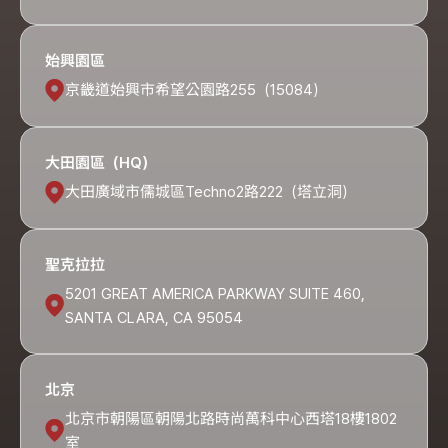
始興園區
京畿道始興市希望公園路255（15084）
大田園區（HQ）
大田廣域市儒城區Techno2路222（塔立洞）
聖克拉拉
5201 GREAT AMERICA PARKWAY SUITE 460,
SANTA CLARA, CA 95054
北京
北京市朝陽區朝陽北路時尚萬科中心西塔18樓1802
室