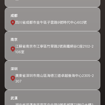
成都
四川省成都市金牛區子雲路9號時代中心602號
南京
江蘇省南京市江寧區竹翠路2號高鐵網谷C座2102-2
106室
深圳
廣東省深圳市南山區海德三道卓越後海中心2305-2
307
武漢
湖北省武漢市武昌區中北路9號長城匯T1辦公大樓2