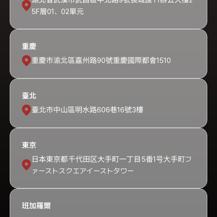
5F層01、02單元
重慶
重慶市渝北區嘉州路90號重慶國際都會1510
臺北
臺北市中山區明水路606巷16號3樓
東京
日本東京都千代田区大手町一丁目5番1号大手町フ
ァーストスクエアイーストタワー
班加羅爾