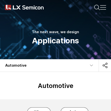
CN(简体)
KR
EN
CN(繁體)
JP
気になる内容を検索してください。
Company
The next wave, we design
Applications
Products
おすすめの検索キーワード
Sustainability
Automotive​
#DDI
#Display Driver IC
Newsroom
#Display Processor IC
#Timing Controller
Automotive
#PMIC
#MCU
最近の検索キーワード