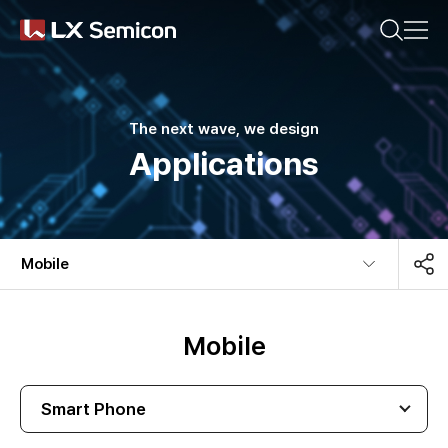
CN(简体)
KR
EN
CN(繁體)
JP
気になる内容を検索してください。
Company
The next wave, we design
Applications
Products
おすすめの検索キーワード
Sustainability
Mobile​
#DDI
#Display Driver IC
Newsroom
#Display Processor IC
#Timing Controller
Mobile
#PMIC
#MCU
Smart Phone
最近の検索キーワード