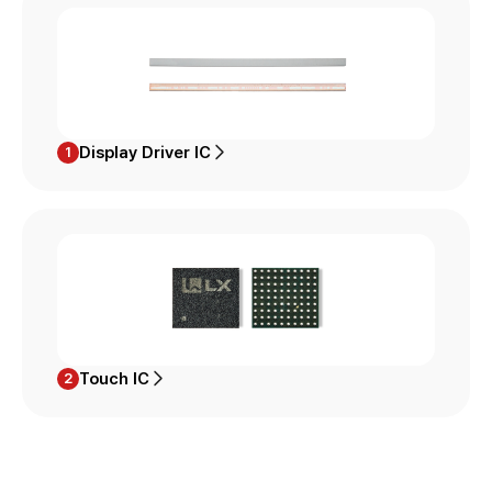
Display Driver IC
1
Touch IC
2