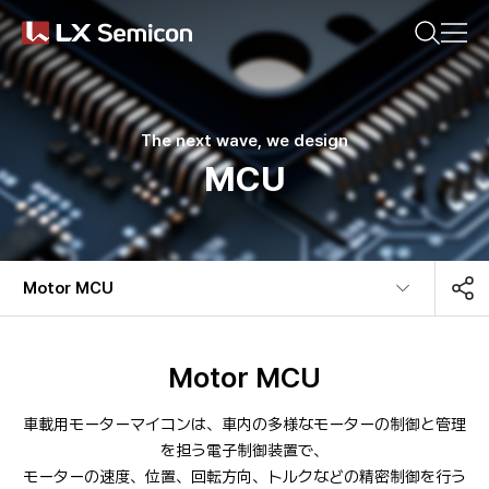
CN(简体)
KR
EN
CN(繁體)
JP
気になる内容を検索してください。
Company
The next wave, we design
MCU
Products
おすすめの検索キーワード
Sustainability
Motor MCU​
#DDI
#Display Driver IC
Newsroom
#Display Processor IC
#Timing Controller
Motor MCU
#PMIC
#MCU
車載用モーターマイコンは、車内の多様なモーターの制御と管理
を担う電子制御装置で、
最近の検索キーワード
モーターの速度、位置、回転方向、トルクなどの精密制御を行う